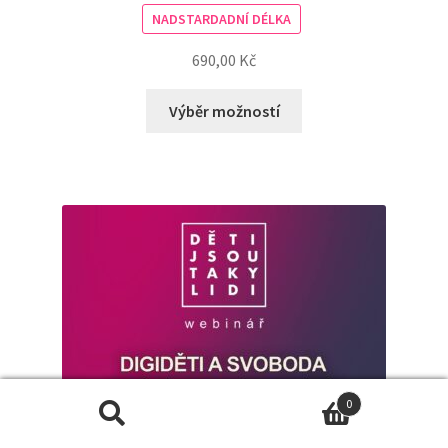
NADSTARDADNÍ DÉLKA
690,00
Kč
Výběr možností
0
Hledat:
Hledat