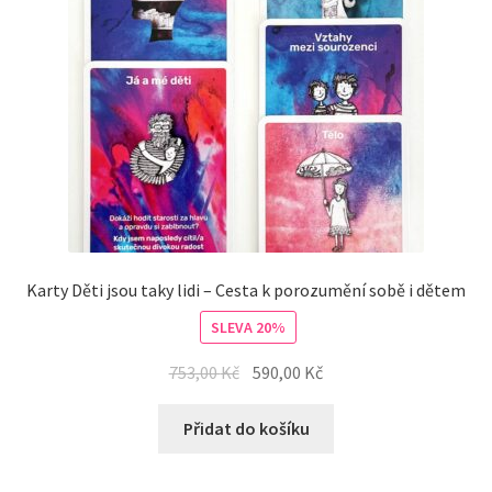
Karty Děti jsou taky lidi – Cesta k porozumění sobě i dětem
SLEVA 20%
753,00
Kč
590,00
Kč
Přidat do košíku