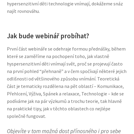
hypersenzitivní děti technologie vnímají, dokážeme snáz
najít rovnováhu.
Jak bude webinář probíhat?
První část webináře se odehraje formou přednášky, během
které se zaměříme na pochopení toho, jak vlastně
hyspersenzitivní děti vnímají svět, proč se projevují často
na první pohled “přehnaně” a v čem spočívají některé jejich
odlišnosti od většinového způsobu vnímání. Teoretická
část je tematicky rozdělena na pět oblastí – Komunikace,
Přehlcení, Výživa, Spánek a relaxace, Technologie – kde se
podíváme jak na pár výzkumů a trochu teorie, tak hlavně
na praktické tipy, jak v těchto oblastech co nejlépe
společně fungovat.
Objevíte v tom možná dost přínosného i pro sebe