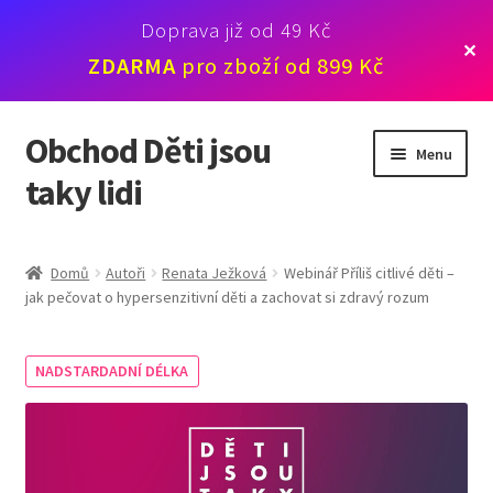
Doprava již od 49 Kč
✕
ZDARMA
pro zboží od 899 Kč
Obchod Děti jsou
Přeskočit
Přejít
Menu
na
k
taky lidi
navigaci
obsahu
webu
Novinky
Domů
Autoři
Renata Ježková
Webinář Příliš citlivé děti –
jak pečovat o hypersenzitivní děti a zachovat si zdravý rozum
Knihy
Karty
NADSTARDADNÍ DÉLKA
Webináře