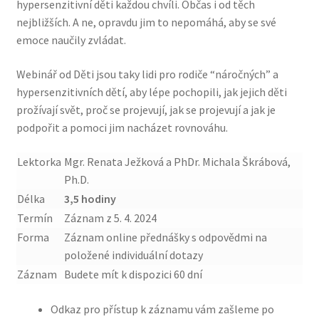
hypersenzitivní děti každou chvíli. Občas i od těch
nejbližších. A ne, opravdu jim to nepomáhá, aby se své
emoce naučily zvládat.
Webinář od Děti jsou taky lidi pro rodiče “náročných” a
hypersenzitivních dětí, aby lépe pochopili, jak jejich děti
prožívají svět, proč se projevují, jak se projevují a jak je
podpořit a pomoci jim nacházet rovnováhu.
Lektorka
Mgr. Renata Ježková a PhDr. Michala Škrábová,
Ph.D.
Délka
3,5 hodiny
Termín
Záznam z 5. 4. 2024
Forma
Záznam online přednášky s odpovědmi na
položené individuální dotazy
Záznam
Budete mít k dispozici 60 dní
Odkaz pro přístup k záznamu vám zašleme po