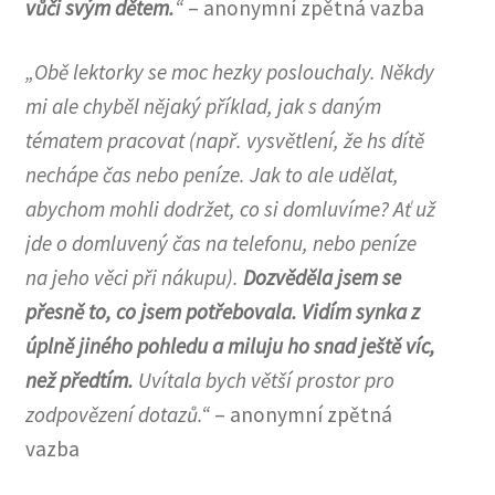
vůči svým dětem.
“
– anonymní zpětná vazba
„Obě lektorky se moc hezky poslouchaly. Někdy
mi ale chyběl nějaký příklad, jak s daným
tématem pracovat (např. vysvětlení, že hs dítě
nechápe čas nebo peníze. Jak to ale udělat,
abychom mohli dodržet, co si domluvíme? Ať už
jde o domluvený čas na telefonu, nebo peníze
na jeho věci při nákupu).
Dozvěděla jsem se
přesně to, co jsem potřebovala. Vidím synka z
úplně jiného pohledu a miluju ho snad ještě víc,
než předtím.
Uvítala bych větší prostor pro
zodpovězení dotazů.“
– anonymní zpětná
vazba