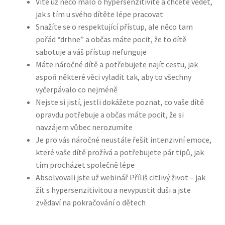
Víte už něco málo o hypersenzitivitě a chcete vědět,
jak s tím u svého dítěte lépe pracovat
Snažíte se o respektující přístup, ale něco tam
pořád “drhne” a občas máte pocit, že to dítě
sabotuje a váš přístup nefunguje
Máte náročné dítě a potřebujete najít cestu, jak
aspoň některé věci vyladit tak, aby to všechny
vyčerpávalo co nejméně
Nejste si jistí, jestli dokážete poznat, co vaše dítě
opravdu potřebuje a občas máte pocit, že si
navzájem vůbec nerozumíte
Je pro vás náročné neustále řešit intenzivní emoce,
které vaše dítě prožívá a potřebujete pár tipů, jak
tím procházet společně lépe
Absolvovali jste už webinář Příliš citlivý život – jak
žít s hypersenzitivitou a nevypustit duši a jste
zvědaví na pokračování o dětech