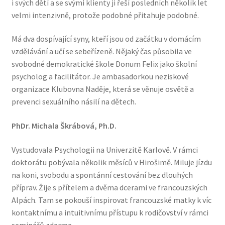
i svých dětí a se svými klienty ji řeší posledních několik let
velmi intenzivně, protože podobné přitahuje podobné.
Má dva dospívající syny, kteří jsou od začátku v domácím
vzdělávání a učí se sebeřízeně. Nějaký čas působila ve
svobodné demokratické škole Donum Felix jako školní
psycholog a facilitátor. Je ambasadorkou neziskové
organizace Klubovna Naděje, která se věnuje osvětě a
prevenci sexuálního násilí na dětech.
PhDr. Michala Škrábová, Ph.D.
Vystudovala Psychologii na Univerzitě Karlově. V rámci
doktorátu pobývala několik měsíců v Hirošimě. Miluje jízdu
na koni, svobodu a spontánní cestování bez dlouhých
příprav. Žije s přítelem a dvěma dcerami ve francouzských
Alpách. Tam se pokouší inspirovat francouzské matky k víc
kontaktnímu a intuitivnímu přístupu k rodičovství v rámci
seminářů zdarma.