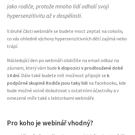
jako rodiče, protože mnoho lidí odhalí svoji
hypersenzitivitu až v dospělosti.
V druhé části webináře se budete moct zeptat na cokoliv,
co vás ohledně výchovy hypersenzitivních dětí zajímá nebo
trápí.
Následující den po webináři obdržíte na email odkaz na
záznam, který vám bude
k dispozici
v prodloužené době
14 dní
. Dále také budete mít možnost připojit se
k
podpůrné skupině Rodiče jsou taky lidi
na Facebooku, kde
bude možné volně diskutovat s ostatními účastníky a v
omezené míře také s lektorkami webináře.
Pro koho je webinář vhodný?