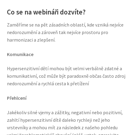
Co se na webináři dozvíte?
Zaměříme se na pět zásadních oblastí, kde vzniká nejvíce
nedorozumění a zároveň tak nejvíce prostoru pro
harmonizaci a zlepšení.
Komunikace
Hypersenzitivní dětí mohou být velmi verbálně zdatné a
komunikativní, což může být paradoxně občas často zdroj
nedorozumění a rychlá cesta k přetížení
Přehlcení
Jakékoliv silné vjemy a zážitky, negativní nebo pozitivní,
zahltí hypersenzitivní dítě daleko rychleji než jeho
vrstevníky a mohou mít za následek z našeho pohledu
velmi “problematické” chování (pláč, vztek, agresivita,