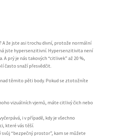
e? A že jste asi trochu divní, protože normální
ná jste hypersenzitivní.
Hypersenzitivita není
 A prý je nás takových “citlivek” až 20 %,
lí často snaží přesvědčit.
let nad těmito pěti body. Pokud se ztotožníte
mnoho vizuálních vjemů, máte citlivý čich nebo
yčerpává, i v případě, kdy je všechno
i, které vás těší.
ý svůj “bezpečný prostor”, kam se můžete