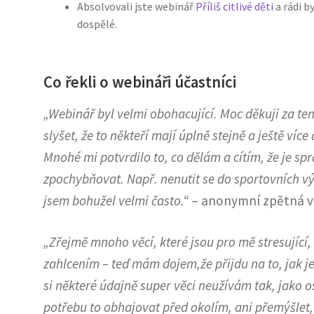
Absolvovali jste webinář
Příliš citlivé děti
a rádi 
dospělé.
Co řekli o webináři účastníci
„Webinář byl velmi obohacující. Moc děkuji za te
slyšet, že to někteří mají úplně stejně a ještě více
Mnohé mi potvrdilo to, co dělám a cítím, že je sp
zpochybňovat. Např. nenutit se do sportovních 
jsem bohužel velmi často.“
– anonymní zpětná 
„Zřejmě mnoho věcí, které jsou pro mě stresující
zahlcením – teď mám dojem,že přijdu na to, jak je
si některé údajně super věci neužívám tak, jako 
potřebu to obhajovat před okolím, ani přemýšlet, 