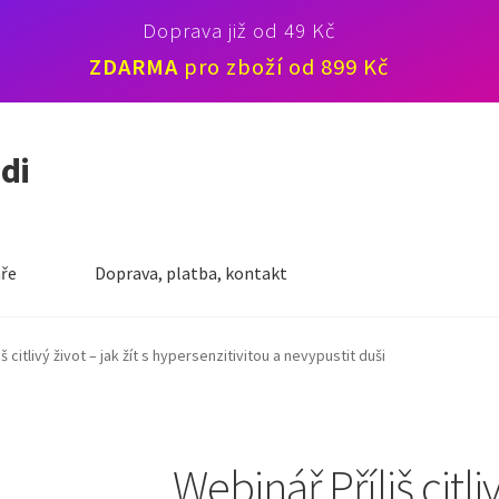
Doprava již od 49 Kč
ZDARMA
pro zboží od 899 Kč
idi
ře
Doprava, platba, kontakt
š citlivý život – jak žít s hypersenzitivitou a nevypustit duši
Webinář Příliš citliv