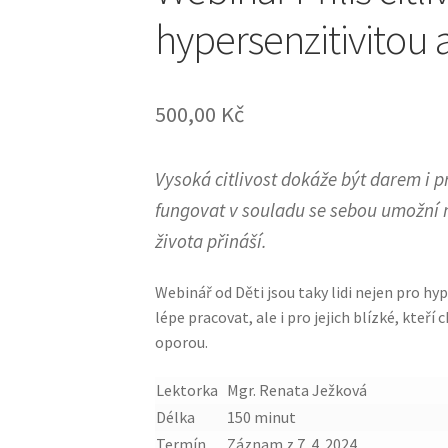
hypersenzitivitou 
500,00
Kč
Vysoká citlivost dokáže být darem i pr
fungovat v souladu se sebou umožní n
života přináší.
Webinář od Děti jsou taky lidi nejen pro hype
lépe pracovat, ale i pro jejich blízké, kteří 
oporou.
Lektorka
Mgr. Renata Ježková
Délka
150 minut
Termín
Záznam z 7. 4. 2024