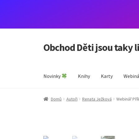
Obchod Děti jsou taky l
Přeskočit
Přejít
na
k
navigaci
obsahu
webu
Novinky
Knihy
Karty
Webiná
Domů
Autoři
Renata Ježková
Webinář Příli