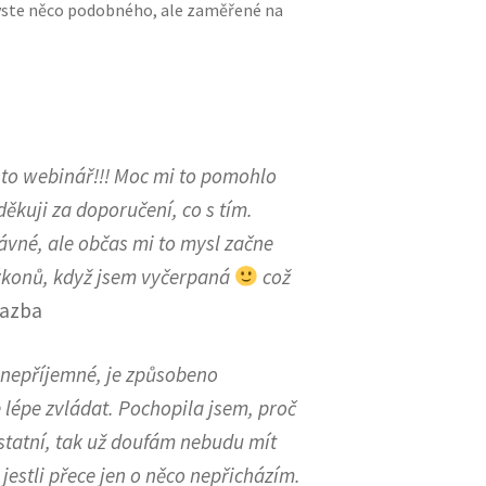
byste něco podobného, ale zaměřené na
nto webinář!!! Moc mi to pomohlo
 děkuji za doporučení, co s tím.
rávné, ale občas mi to mysl začne
výkonů, když jsem vyčerpaná
což
vazba
, nepříjemné, je způsobeno
 lépe zvládat. Pochopila jsem, proč
ostatní, tak už doufám nebudu mít
jestli přece jen o něco nepřicházím.