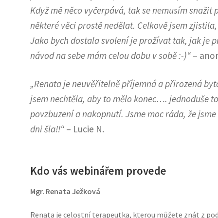
Když mě něco vyčerpává, tak se nemusím snažit 
některé věci prostě nedělat. Celkově jsem zjistila,
Jako bych dostala svolení je prožívat tak, jak j
návod na sebe mám celou dobu v sobě :-)“
– ano
„Renata je neuvěřitelně příjemná a přirozená byto
jsem nechtěla, aby to mělo konec…. jednoduše to
povzbuzení a nakopnutí. Jsme moc ráda, že jsme
dni šla!!“
– Lucie N.
Kdo vás webinářem provede
Mgr. Renata Ježková
Renata je celostní terapeutka, kterou můžete znát z podc