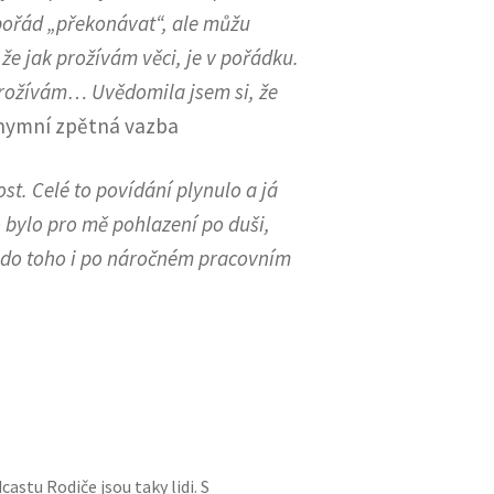
pořád „překonávat“, ale můžu
 že jak prožívám věci, je v pořádku.
e prožívám… Uvědomila jsem si, že
nymní zpětná vazba
st. Celé to povídání plynulo a já
 bylo pro mě pohlazení po duši,
 do toho i po náročném pracovním
astu Rodiče jsou taky lidi. S