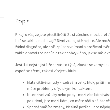
Popis
Říkají o vás, že jste přecitlivělí? Že si všechno moc beret
lidé se takhle nechovají?
Divní zcela jistě nejste. Ale mož
žádná diagnóza, ale spíš způsob vnímání a prožívání světa.
takže opravdu to není nic tak neobvyklého, jak se nás oko
Jestli si nejste jistí, že se vás to týká, zkuste se zamys
aspoň se třemi, tak asi vítejte v klubu.
Máte citlivé smysly – vadí vám velký hluk, příliš 
máte problémy s fyzickým kontaktem.
Intenzivní zážitky nebo pobyt mezi více lidmi vás v
pozitivní, jste mezi lidmi, co máte rádi a děláte věc
Špatně snášíte změny, ideálně potřebujete nějak