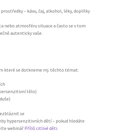
prostředky – kávu, čaj, alkohol, léky, doplňky
sta nebo atmosféru situace a často se v tom
utečně autenticky vaše.
ěm které se dotkneme mj. těchto témat:
ích
ersenzitivní tělo)
 duše)
 nezbláznit se
by hypersenzitivních dětí – pokud hledáte
volte webinář
Příliš citlivé děti
.