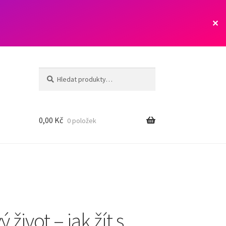
✕
Hledat:
Hledat
0,00
Kč
0 položek
ý život – jak žít s