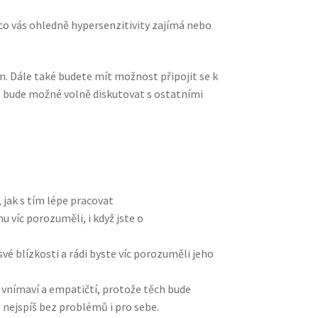
 co vás ohledně hypersenzitivity zajímá nebo
. Dále také budete mít možnost připojit se k
e bude možné volně diskutovat s ostatními
, jak s tím lépe pracovat
u víc porozuměli, i když jste o
vé blízkosti a rádi byste víc porozuměli jeho
u vnímaví a empatičtí, protože těch bude
e nejspíš bez problémů i pro sebe.