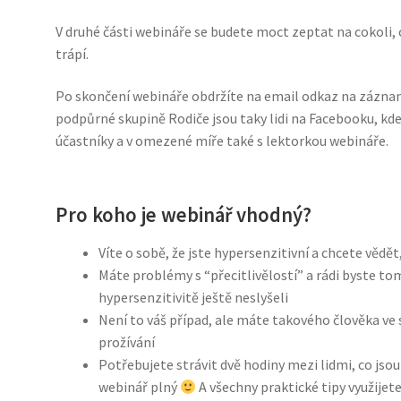
V druhé části webináře se budete moct zeptat na cokoli,
trápí.
Po skončení webináře obdržíte na email odkaz na záznam
podpůrné skupině Rodiče jsou taky lidi na Facebooku, kd
účastníky a v omezené míře také s lektorkou webináře.
Pro koho je webinář vhodný?
Víte o sobě, že jste hypersenzitivní a chcete vědět
Máte problémy s “přecitlivělostí” a rádi byste tom
hypersenzitivitě ještě neslyšeli
Není to váš případ, ale máte takového člověka ve s
prožívání
Potřebujete strávit dvě hodiny mezi lidmi, co jso
webinář plný
A všechny praktické tipy využijet