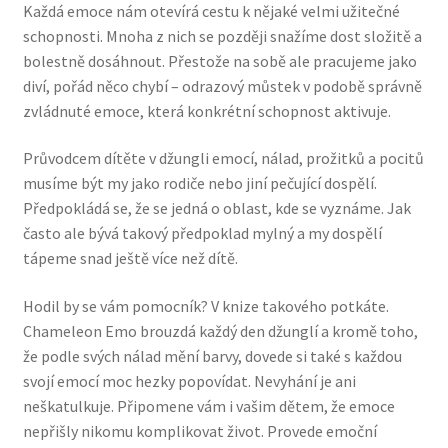
Každá emoce nám otevírá cestu k nějaké velmi užitečné
schopnosti. Mnoha z nich se později snažíme dost složitě a
bolestně dosáhnout. Přestože na sobě ale pracujeme jako
diví, pořád něco chybí – odrazový můstek v podobě správně
zvládnuté emoce, která konkrétní schopnost aktivuje.
Průvodcem dítěte v džungli emocí, nálad, prožitků a pocitů
musíme být my jako rodiče nebo jiní pečující dospělí.
Předpokládá se, že se jedná o oblast, kde se vyznáme. Jak
často ale bývá takový předpoklad mylný a my dospělí
tápeme snad ještě více než dítě.
Hodil by se vám pomocník? V knize takového potkáte.
Chameleon Emo brouzdá každý den džunglí a kromě toho,
že podle svých nálad mění barvy, dovede si také s každou
svojí emocí moc hezky popovídat. Nevyhání je ani
neškatulkuje. Připomene vám i vašim dětem, že emoce
nepřišly nikomu komplikovat život. Provede emoční