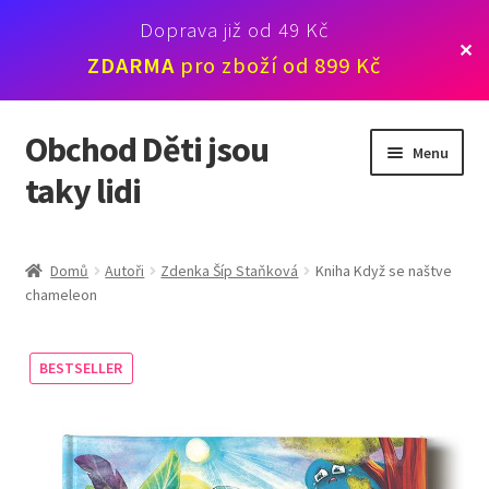
Doprava již od 49 Kč
✕
ZDARMA
pro zboží od 899 Kč
Obchod Děti jsou
Přeskočit
Přejít
Menu
na
k
taky lidi
navigaci
obsahu
webu
Novinky
Domů
Autoři
Zdenka Šíp Staňková
Kniha Když se naštve
chameleon
Knihy
Karty
BESTSELLER
Webináře