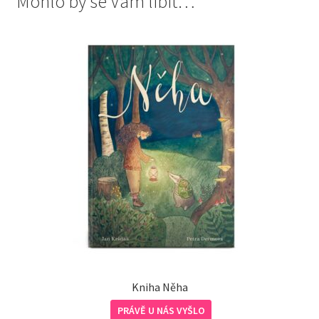
Mohlo by se Vám líbit…
Kniha Něha
PRÁVĚ U NÁS VYŠLO