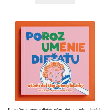
Kniha Porozumenie dieťaťu očami detskej zubnej lekárky