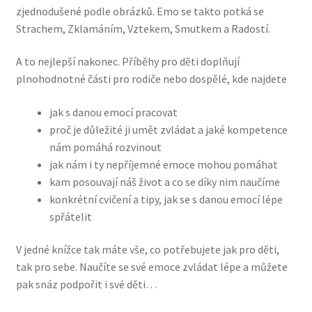
zjednodušené podle obrázků. Emo se takto potká se
Strachem, Zklamáním, Vztekem, Smutkem a Radostí.
A to nejlepší nakonec. Příběhy pro děti doplňují
plnohodnotné části pro rodiče nebo dospělé, kde najdete
jak s danou emocí pracovat
proč je důležité ji umět zvládat a jaké kompetence
nám pomáhá rozvinout
jak nám i ty nepříjemné emoce mohou pomáhat
kam posouvají náš život a co se díky nim naučíme
konkrétní cvičení a tipy, jak se s danou emocí lépe
spřátelit
V jedné knížce tak máte vše, co potřebujete jak pro děti,
tak pro sebe. Naučíte se své emoce zvládat lépe a můžete
pak snáz podpořit i své děti…