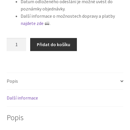
Datum odloženého odeslání je možné uvést do
poznámky objednávky.
Další informace o možnostech dopravy a platby
najdete zde
.
Kniha
Přidat do košíku
Když
se
naštve
chameleon
množství
Popis
Další informace
Popis