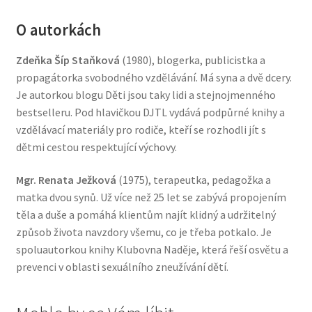
O autorkách
Zdeňka Šíp Staňková
(1980), blogerka, publicistka a
propagátorka svobodného vzdělávání. Má syna a dvě dcery.
Je autorkou blogu Děti jsou taky lidi a stejnojmenného
bestselleru. Pod hlavičkou DJTL vydává podpůrné knihy a
vzdělávací materiály pro rodiče, kteří se rozhodli jít s
dětmi cestou respektující výchovy.
Mgr. Renata Ježková
(1975), terapeutka, pedagožka a
matka dvou synů. Už více než 25 let se zabývá propojením
těla a duše a pomáhá klientům najít klidný a udržitelný
způsob života navzdory všemu, co je třeba potkalo. Je
spoluautorkou knihy Klubovna Naděje, která řeší osvětu a
prevenci v oblasti sexuálního zneužívání dětí.