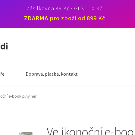
Zásilkovna 49 Kč · GLS 110 Kč
ZDARMA
pro zboží od 899 Kč
idi
ře
Doprava, platba, kontakt
noční e-book plný her
Velikonoční e-boo