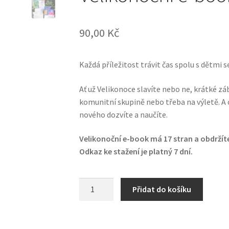
90,00
Kč
Každá příležitost trávit čas spolu s dětmi s
Ať už Velikonoce slavíte nebo ne, krátké zá
komunitní skupině nebo třeba na výletě. A c
nového dozvíte a naučíte.
Velikonoční e-book má 17 stran a obdržít
Odkaz ke stažení je platný 7 dní.
Velikonoční
Přidat do košíku
e-
book
plný