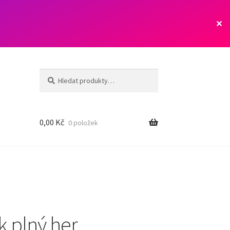
✕
Hledat:
Hledat
0,00
Kč
0 položek
k plný her