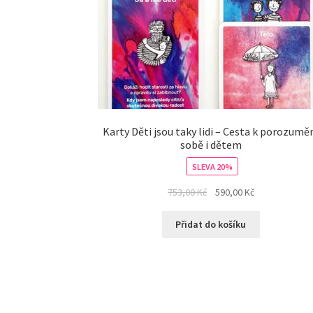
Karty Děti jsou taky lidi – Cesta k porozumě
sobě i dětem
SLEVA 20%
753,00
Kč
590,00
Kč
Přidat do košíku