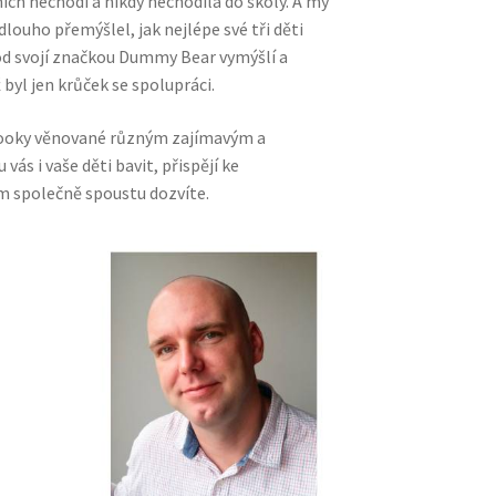
ich nechodí a nikdy nechodila do školy. A my
louho přemýšlel, jak nejlépe své tři děti
pod svojí značkou Dummy Bear vymýšlí a
ž byl jen krůček se spolupráci.
booky věnované různým zajímavým a
s i vaše děti bavit, přispějí ke
m společně spoustu dozvíte.