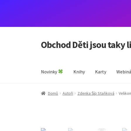
Obchod Děti jsou taky l
Přeskočit
Přejít
na
k
navigaci
obsahu
webu
Novinky
Knihy
Karty
Webiná
Domů
Autoři
Zdenka Šíp Staňková
Veliko