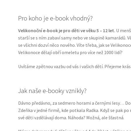
Pro koho je e-book vhodný?
Velikonoční e-book je pro děti ve věku 5 – 12 let.
U menší
starší se s ním zabaví samy nebo ve skupině kamarádů. Vět
se všichni dozví něco nového. Víte třeba, jak se Velikono
Velikonoce dělají obří omeletu pro více než 1000 lidí?
Uvítáme zpětnou vazbu od vás i vašich dětí. Přejeme krás
Jak naše e-booky vznikly?
Dávno předávno, za sedmero horami a černými lesy… Dob
Zdeňka v jedné firmě, kde potkala Radka. Když se pak po m
své děti vzdělávají doma. Náhoda? Možná, ale šťastná.