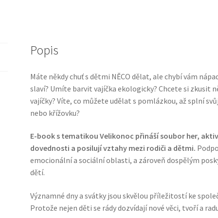
her
množství
Popis
Máte někdy chuť s dětmi NĚCO dělat, ale chybí vám nápa
slaví?
Umíte barvit vajíčka ekologicky?
Chcete si zkusit 
vajíčky?
Víte, co můžete udělat s pomlázkou, až splní svůj
nebo křížovku?
E-book s tematikou Velikonoc přináší soubor her, aktivit
dovednosti a posilují vztahy mezi rodiči a dětmi.
Podporu
emocionální a sociální oblasti, a zároveň dospělým posky
dětí.
Významné dny a svátky jsou skvělou příležitostí ke společn
Protože nejen děti se rády dozvídají nové věci, tvoří a radu