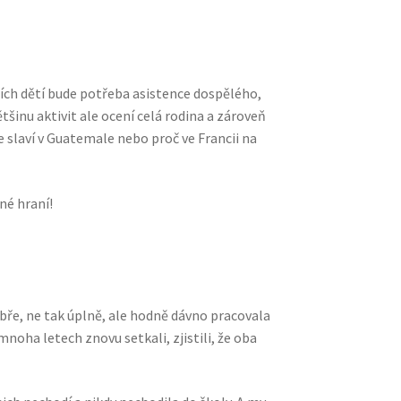
ch dětí bude potřeba asistence dospělého,
šinu aktivit ale ocení celá rodina a zároveň
ce slaví v Guatemale nebo proč ve Francii na
né hraní!
ře, ne tak úplně, ale hodně dávno pracovala
noha letech znovu setkali, zjistili, že oba