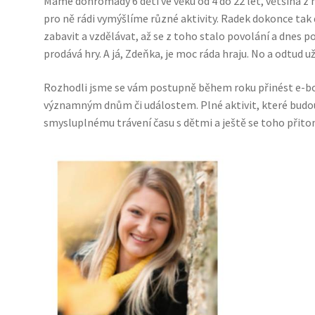
Máme dohromady 6 dětí ve věku od 4 do 22 let, většina z n
pro ně rádi vymýšlíme různé aktivity.
Radek dokonce tak d
zabavit a vzdělávat, až se z toho stalo povolání a dnes 
prodává hry. A já, Zdeňka, je moc ráda hraju. No a odtud u
Rozhodli jsme se vám postupně během roku přinést e-
významným dnům či událostem. Plné aktivit, které budou vá
smysluplnému trávení času s dětmi a ještě se toho přito