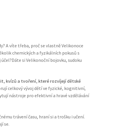
dy?
A víte třeba, proč se vlastně Velikonoce
několik chemických a fyzikálních pokusů s
 účel?
Dáte si Velikonoční bojovku, sudoku
, kvízů a tvoření, které rozvíjejí dětské
jí celkový vývoj dětí ve fyzické, kognitivní,
tují nástroje pro efektivní a hravé vzdělávání
ému trávení času, hraní si a trošku i učení.
jí se.