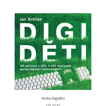
Kniha Digiděti
375,00
Kč