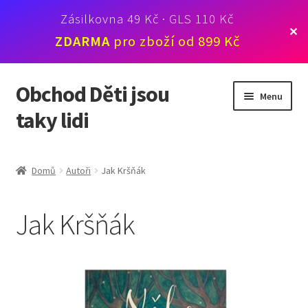
Zásilkovna 49 Kč · GLS 110 Kč
✕
ZDARMA
pro zboží od 899 Kč
Obchod Děti jsou
Přeskočit
Přejít
Menu
na
k
taky lidi
navigaci
obsahu
webu
Novinky
Domů
Autoři
Jak Kršňák
Knihy
Jak Kršňák
Karty
Webináře